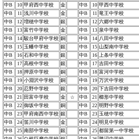
中B
10
甲府西中学校
金
中B
10
甲西中学校
中B
11
浅川中学校
金
中B
11
竜王中学校
中B
12
増穂中学校
銀
中B
12
六郷中学校
中B
13
富竹中学校
金
中B
13
泉中学校
中B
14
駿台甲府中学校
銅
中B
14
八田中学校
中B
15
玉幡中学校
銀
中B
15
山梨南中学校
中B
16
石和中学校
銀
中B
16
上条中学校
中B
17
高根中学校
銀
中B
17
吉田中学校
中B
18
押原中学校
銅
中B
18
富河中学校
中B
19
小淵沢中学校
銅
中B
19
万沢中学校
中B
20
忍野中学校
銀
中B
20
下吉田中学校
中B
21
田富中学校
金
中B
21
櫛形中学校
☆
中B
22
御坂中学校
銅
中B
22
明野中学校
中B
23
甲府南西中学校
銀
中B
23
玉穂中学校
中B
24
笛川中学校
金
中B
24
明見中学校
中B
25
南部中学校
銀
中B
25
都留第一中学校
中B
26
白根巨摩中学校
銀
中B
26
勝沼中学校