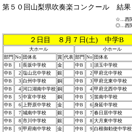
第５０回山梨県吹奏楽コンクール 結果
☆…西関東吹奏楽コン
◎…西関東吹奏楽フェス
２日目 ８月７日(土) 中学B
大ホール
小ホール
部門
No
団体名
賞
代表
部門
No
団体名
中B
1
長坂中学校
金
中B
1
須玉中学校
中B
2
塩山北中学校
銀
中B
2
甲府北中学校
中B
3
白州中学校
銅
中B
3
甲府北東中学校
中B
4
河口湖南中学校
銅
中B
4
甲府北西中学校
中B
5
中富中学校
銅
中B
5
笛南中学校
中B
6
上野原中学校
金
中B
6
身延中学校
中B
7
城南中学校
銀
中B
7
春日居中学校
中B
8
市川中学校
銀
中B
8
大月東中学校
中B
9
甲府南中学校
金
中B
9
白根御勅使中学校