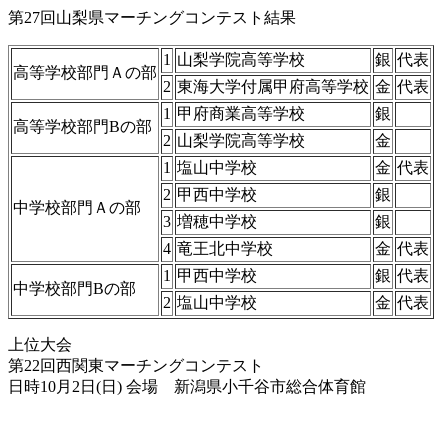
第27回山梨県マーチングコンテスト結果
1
山梨学院高等学校
銀
代表
高等学校部門Ａの部
2
東海大学付属甲府高等学校
金
代表
1
甲府商業高等学校
銀
高等学校部門Bの部
2
山梨学院高等学校
金
1
塩山中学校
金
代表
2
甲西中学校
銀
中学校部門Ａの部
3
増穂中学校
銀
4
竜王北中学校
金
代表
1
甲西中学校
銀
代表
中学校部門Bの部
2
塩山中学校
金
代表
上位大会
第22回西関東マーチングコンテスト
日時10月2日(日) 会場 新潟県小千谷市総合体育館